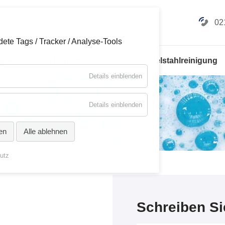
02
ete Tags / Tracker / Analyse-Tools
jekt-Service / Hausmeisterservice
Edelstahlreinigung
für
Details einblenden
Essenziell
für
Details einblenden
Marketing
en
Alle ablehnen
utz
Schreiben Si