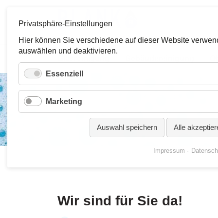
Privatsphäre-Einstellungen
Hier können Sie verschiedene auf dieser Website verwend
auswählen und deaktivieren.
Navigation
Glasreinigung
Gebäudereinigung
Ob
überspringen
Essenziell
Marketing
Kontakt
Auswahl speichern
Alle akzeptier
Impressum
Datensch
Wir sind für Sie da!