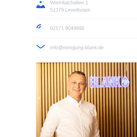
Wiembachallee 1
51379 Leverkusen
02171 9049990
info@reinigung-blank.de