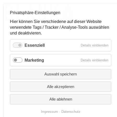
Privatsphäre-Einstellungen
Hier können Sie verschiedene auf dieser Website
verwendete Tags / Tracker / Analyse-Tools auswählen
02171 9049990
und deaktivieren.
info@reinigung-blank.de
Essenziell
für
Details einblenden
Navigation
Essen
Glasreinigung
überspringen
auben statt Schrubben
Marketing
für
Details einblenden
Gebäudereinigung
r Blank Objekt-Refresh-
Marke
rvice
Objekt-Service / Hausmeisterservice
Auswahl speichern
Edelstahlreinigung
Alle akzeptieren
fachlicher Austauschservice für stark genutzte
te und Kleinteile.
Unternehmen
Alle ablehnen
BJEKT-REFRESH-SERVICE
Impressum
Datenschutz